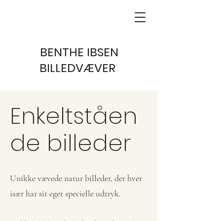
BENTHE IBSEN
BILLEDVÆVER
Enkeltståen
de billeder
Unikke vævede natur billeder, der hver
især har sit eget specielle udtryk.