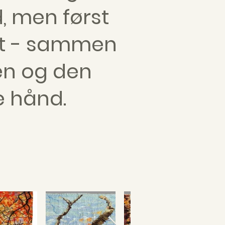
 men først
et - sammen
en og den
 hånd.