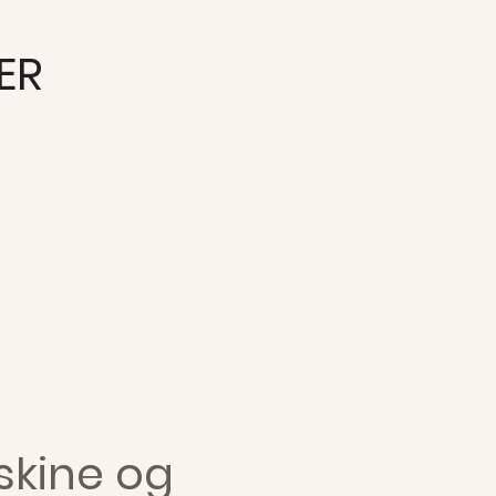
VER
skine og