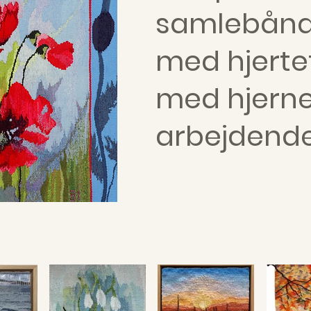
samlebånd,
med hjert
med hjern
arbejdende